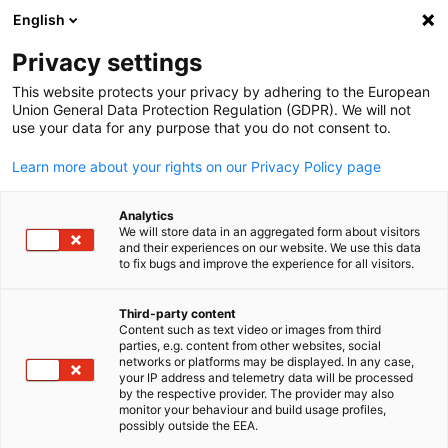
English
Suche öffnen
Navi
Ein
Privacy settings
This website protects your privacy by adhering to the European
Union General Data Protection Regulation (GDPR). We will not
use your data for any purpose that you do not consent to.
Learn more about your rights on our Privacy Policy page
Analytics
We will store data in an aggregated form about visitors
and their experiences on our website. We use this data
to fix bugs and improve the experience for all visitors.
Arizona Chapter
Third-party content
Content such as text video or images from third
Das AHK USA – San Francisco | Arizona Chapter stärkt den Hand
parties, e.g. content from other websites, social
German
networks or platforms may be displayed. In any case,
und die Wirtschaftsbeziehungen zwischen Deutschland und
your IP address and telemetry data will be processed
Arizona.
by the respective provider. The provider may also
monitor your behaviour and build usage profiles,
Willkommen beim Arizona Chapter
possibly outside the EEA.