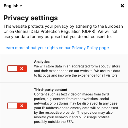
English
Suche öffnen
Navi
Ein
Privacy settings
This website protects your privacy by adhering to the European
Union General Data Protection Regulation (GDPR). We will not
use your data for any purpose that you do not consent to.
Learn more about your rights on our Privacy Policy page
Analytics
We will store data in an aggregated form about visitors
and their experiences on our website. We use this data
to fix bugs and improve the experience for all visitors.
©Barak Shrama Photohraphy
Startup-Programme
Third-party content
Content such as text video or images from third
parties, e.g. content from other websites, social
German
networks or platforms may be displayed. In any case,
Wir vernetzen deutsche Startups mit Silicon Valley Mentoren u
your IP address and telemetry data will be processed
Experten. Starte mit uns durch – zu Hause oder in den USA.
by the respective provider. The provider may also
monitor your behaviour and build usage profiles,
Du möchtest das Silicon Valley
possibly outside the EEA.