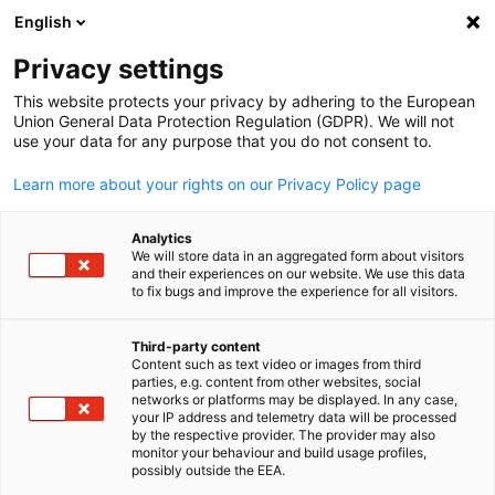
English
Suche öffnen
Navi
Ein
Privacy settings
This website protects your privacy by adhering to the European
Union General Data Protection Regulation (GDPR). We will not
use your data for any purpose that you do not consent to.
Learn more about your rights on our Privacy Policy page
Analytics
We will store data in an aggregated form about visitors
and their experiences on our website. We use this data
to fix bugs and improve the experience for all visitors.
AI-generated
USA Expansion
Third-party content
Content such as text video or images from third
parties, e.g. content from other websites, social
German
networks or platforms may be displayed. In any case,
Dein 360° US-Markteintritt mit uns! Wir sind dein strategischer
your IP address and telemetry data will be processed
Partner für den kompletten US-Expansionsprozess. Von der
by the respective provider. The provider may also
monitor your behaviour and build usage profiles,
ersten Marktvalidierung bis zur nachhaltigen Marktpräsenz – m
possibly outside the EEA.
unserer Expertise, unserem Netzwerk und bewährten Partnern