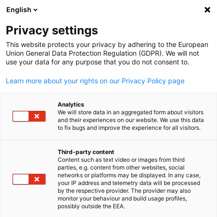
English
Suche öffnen
Navi
Ein
Privacy settings
This website protects your privacy by adhering to the European
Union General Data Protection Regulation (GDPR). We will not
use your data for any purpose that you do not consent to.
Learn more about your rights on our Privacy Policy page
Analytics
We will store data in an aggregated form about visitors
and their experiences on our website. We use this data
to fix bugs and improve the experience for all visitors.
Download
05/05/2026
Third-party content
World Business Outlook
Content such as text video or images from third
parties, e.g. content from other websites, social
German
networks or platforms may be displayed. In any case,
Frühjahr 2026
your IP address and telemetry data will be processed
by the respective provider. The provider may also
monitor your behaviour and build usage profiles,
possibly outside the EEA.
Veröffentlicht: 5. Mai 2026 | Sprache: Deutsch