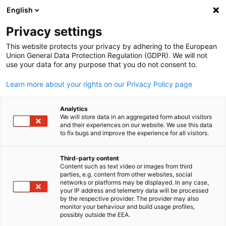
English
Suche öffnen
Navi
Ein
Privacy settings
This website protects your privacy by adhering to the European
Union General Data Protection Regulation (GDPR). We will not
use your data for any purpose that you do not consent to.
Learn more about your rights on our Privacy Policy page
Analytics
We will store data in an aggregated form about visitors
and their experiences on our website. We use this data
to fix bugs and improve the experience for all visitors.
Download
19/05/2025
Third-party content
Auslandsinvestitionen der
Content such as text video or images from third
parties, e.g. content from other websites, social
German
networks or platforms may be displayed. In any case,
Industrie 2025
your IP address and telemetry data will be processed
by the respective provider. The provider may also
monitor your behaviour and build usage profiles,
possibly outside the EEA.
Veröffentlicht: März 2025 | Sprache: Deutsch