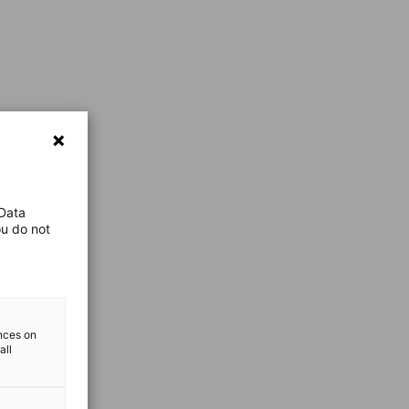
 Data
ou do not
ences on
all