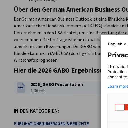
Über den German American Business O
Der German American Business Outlook ist eine jährliche
Amerikanischen Handelskammern (AHK USA), die sich an 
Unternehmen in den USA richtet, um eine Bewertung der ak
vorzunehmen. Die Umfrage ist eine der wichtigsten Wirts
English
amerikanischen Beziehungen. Der GABO wird jährlich durc
Handelskammern (AHK USA) durchgeführt und befragt deu
Privac
Wirtschaftsprognosen.
This websi
Hier die 2026 GABO Ergebnisse herunte
Protection
consent to
2026_GABO Presentation
Learn more
PDF
DATEITYP:
Dateigröße:
1.36 mb
IN DEN KATEGORIEN:
PUBLIKATIONEN
UMFRAGEN & BERICHTE