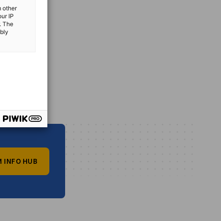
m other
our IP
. The
ibly
 INFO HUB