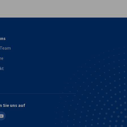
vest
uns
 Team
re
kt
n Sie uns auf
in
outube