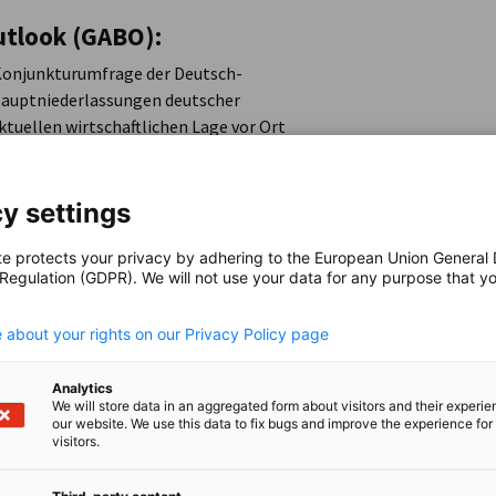
utlook (GABO):
 Konjunkturumfrage der Deutsch-
Hauptniederlassungen deutscher
tuellen wirtschaftlichen Lage vor Ort
chaftsumfragen zu den deutsch-
h die Deutsch-Amerikanischen
tsche Unternehmen in den USA zur ihren
y settings
te protects your privacy by adhering to the European Union General
rladen:
 Regulation (GDPR). We will not use your data for any purpose that y
.
 about your rights on our Privacy Policy page
Analytics
We will store data in an aggregated form about visitors and their experi
our website. We use this data to fix bugs and improve the experience for 
visitors.