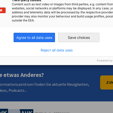
Third-party content
Content such as text video or images from third parties, e.g. content fro
websites, social networks or platforms may be displayed. In any case, y
address and telemetry data will be processed by the respective provider
provider may also monitor your behaviour and build usage profiles, poss
outside the EEA.
Agree to all data uses
Save choices
en
en
 Xing teilen
Kopiere URL zum Clipboard
Reject all data uses
Powered by
e etwas Anderes?
ZUM
formationszentrum finden Sie aktuelle Neuigkeiten,
eos, Podcasts...
irtschaft und Energie
Industrie- und Handelskammer
Industrie- und Handelskammer
AHK.de