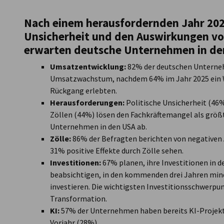
USA - San Francisco
Nach einem herausfordernden Jahr 2025
Unsicherheit und den Auswirkungen von
erwarten deutsche Unternehmen in den
Umsatzentwicklung:
82% der deutschen Unterneh
Umsatzwachstum, nachdem 64% im Jahr 2025 ein 
Rückgang erlebten.
Herausforderungen:
Politische Unsicherheit (46%
Zöllen (44%) lösen den Fachkräftemangel als größ
Unternehmen in den USA ab.
Zölle:
86% der Befragten berichten von negativen 
31% positive Effekte durch Zölle sehen.
Investitionen:
67% planen, ihre Investitionen in 
beabsichtigen, in den kommenden drei Jahren mind
investieren. Die wichtigsten Investitionsschwerpu
Transformation.
KI:
57% der Unternehmen haben bereits KI-Projekte
Vorjahr (28%).